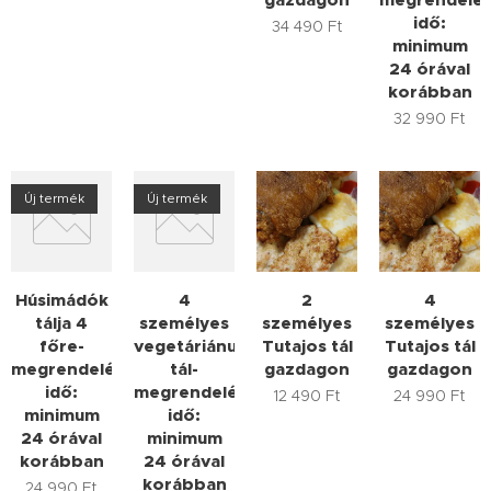
idő:
34 490
Ft
minimum
24 órával
korábban
32 990
Ft
Új termék
Új termék
Húsimádók
4
2
4
tálja 4
személyes
személyes
személyes
főre-
vegetáriánus
Tutajos tál
Tutajos tál
megrendelési
tál-
gazdagon
gazdagon
idő:
megrendelési
12 490
Ft
24 990
Ft
minimum
idő:
24 órával
minimum
korábban
24 órával
korábban
24 990
Ft