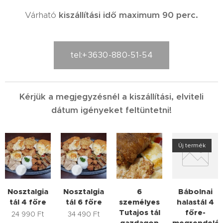
Várható
kiszállítási idő maximum 90 perc.
tel:+3630-880-51-54
Kérjük a megjegyzésnél a kiszállítási, elviteli
dátum igényeket feltüntetni!
Új termék
Nosztalgia
Nosztalgia
6
Bábolnai
tál 4 főre
tál 6 főre
személyes
halastál 4
Tutajos tál
főre-
24 990
Ft
34 490
Ft
gazdagon
megrendelés