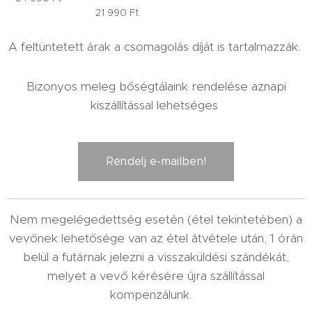
21 990
Ft
A feltüntetett árak a csomagolás díját is tartalmazzák.
Bizonyos meleg bőségtálaink rendelése aznapi
kiszállítással lehetséges
Rendelj e-mailben!
Nem megelégedettség esetén (étel tekintetében) a
vevőnek lehetősége van az étel átvétele után, 1 órán
belül a futárnak jelezni a visszaküldési szándékát,
melyet a vevő kérésére újra szállítással
kompenzálunk.