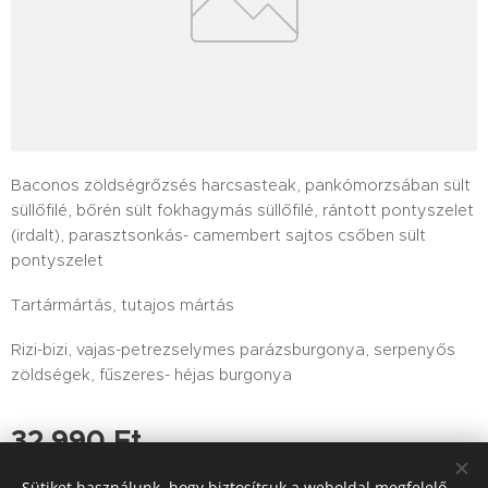
Baconos zöldségrőzsés harcsasteak, pankómorzsában sült
süllőfilé, bőrén sült fokhagymás süllőfilé, rántott pontyszelet
(irdalt), parasztsonkás- camembert sajtos csőben sült
pontyszelet
Tartármártás, tutajos mártás
Rizi-bizi, vajas-petrezselymes parázsburgonya, serpenyős
zöldségek, fűszeres- héjas burgonya
32 990
Ft
Sütiket használunk, hogy biztosítsuk a weboldal megfelelő