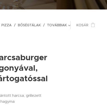
PIZZA
BŐSÉGTÁLAK
TOVÁBBIAK
KOSÁR
harcsaburger
gonyával,
ártogatóssal
ntott harcsa, grillezett
t hagyma