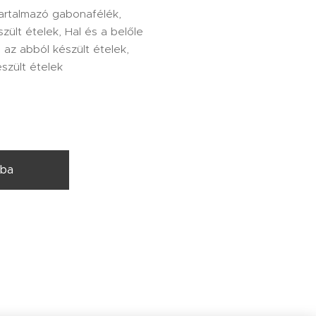
tartalmazó gabonafélék,
zült ételek, Hal és a belőle
s az abból készült ételek,
szült ételek
rba