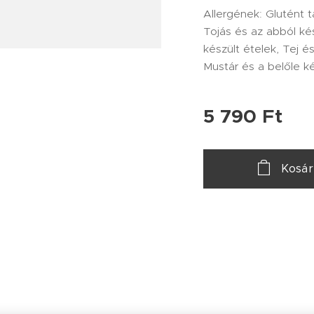
Allergének: Glutént 
Tojás és az abból kés
készült ételek, Tej é
Mustár és a belőle ké
5 790
Ft
Kosá