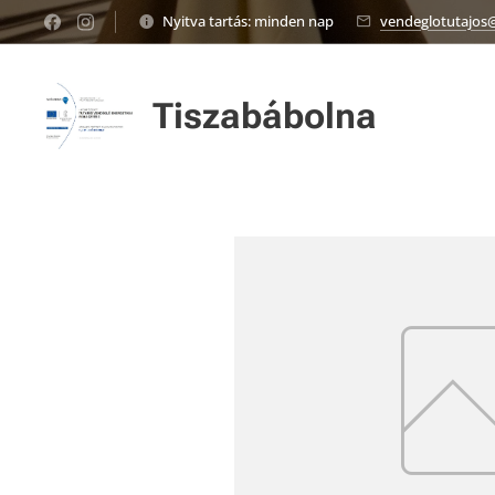
Nyitva tartás: minden nap
vendeglotutajos
Tiszabábolna