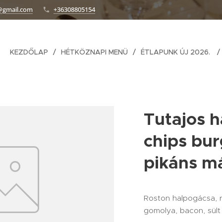
@gmail.com
+36308805154
KEZDŐLAP
HÉTKÖZNAPI MENÜ
ÉTLAPUNK ÚJ 2026.
Tutajos 
chips bur
pikáns m
Roston halpogácsa, rá
gomolya, bacon, sül