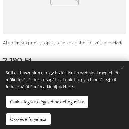
Allergének: glutén-, tojás-, tej és az abból készült termékek
2 190
Ft
Sütiket használunk, hogy biztosítsuk a weboldal megfelelő
működését és biztonságát, valamint hogy a lehető legjobb
felhasználói élményt kínáljuk Neked.
Tutajos Vendéglő / A Tutajos házhoz viszi a minőséget
Információk
Sütik
Csak a legszükségesebbek elfogadása
Kosárba
Összes elfogadása