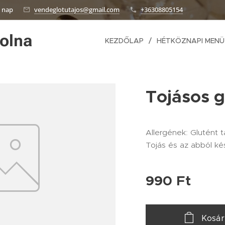
n nap
vendeglotutajos@gmail.com
+36308805154
olna
KEZDŐLAP
HÉTKÖZNAPI MENÜ
Tojásos 
Allergének: Glutént 
Tojás és az abból ké
990
Ft
Kosá