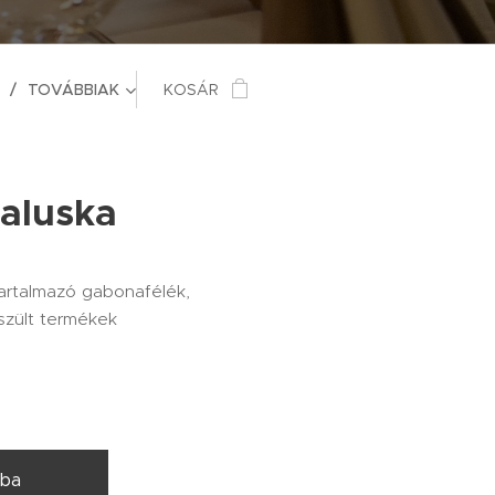
TOVÁBBIAK
KOSÁR
galuska
tartalmazó gabonafélék,
szült termékek
rba