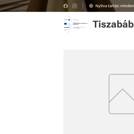
Nyitva tartás: minde
Tiszabáb