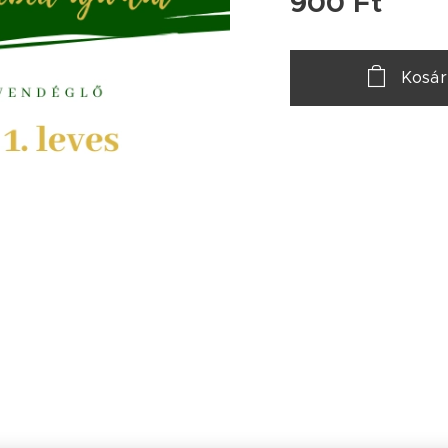
900
Ft
Kosá