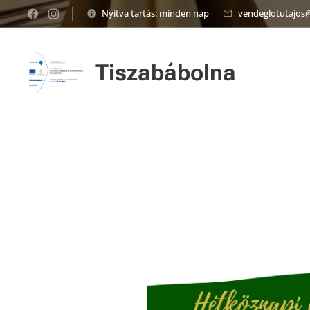
Nyitva tartás: minden nap
vendeglotutajos
Tiszabábolna