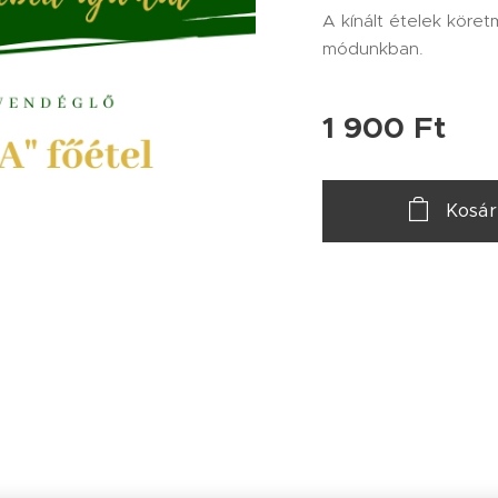
A kínált ételek köre
módunkban.
1 900
Ft
Kosá