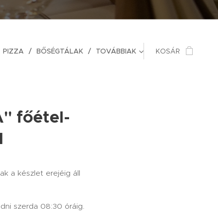
PIZZA
BŐSÉGTÁLAK
TOVÁBBIAK
KOSÁR
" főétel-
l
k a készlet erejéig áll
adni szerda 08:30 óráig.