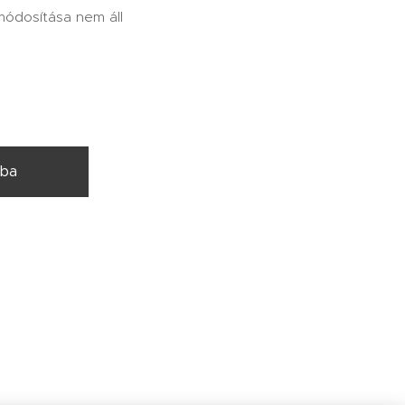
tmódosítása nem áll
rba