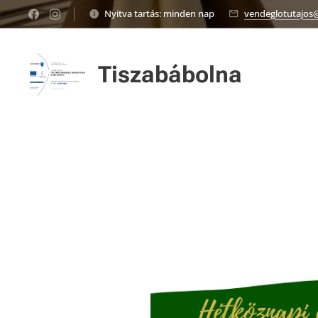
Nyitva tartás: minden nap
vendeglotutajos
Tiszabábolna