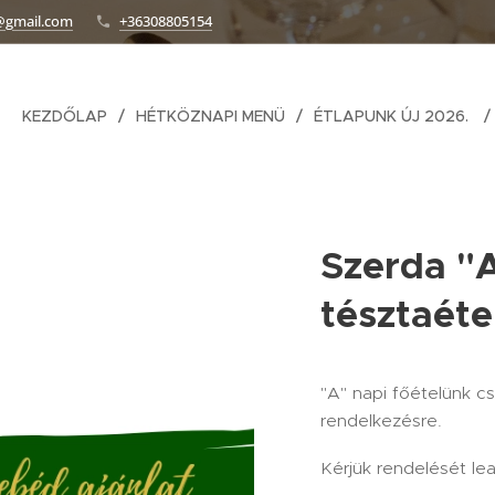
@gmail.com
+36308805154
KEZDŐLAP
HÉTKÖZNAPI MENÜ
ÉTLAPUNK ÚJ 2026.
Szerda "A
tésztaéte
"A" napi főételünk csa
rendelkezésre.
Kérjük rendelését le