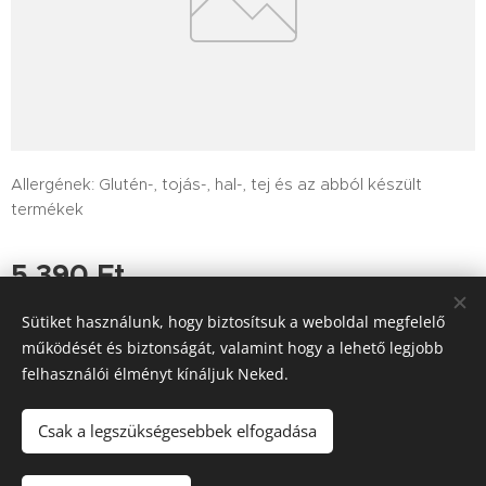
Allergének: Glutén-, tojás-, hal-, tej és az abból készült
termékek
5 390
Ft
Sütiket használunk, hogy biztosítsuk a weboldal megfelelő
működését és biztonságát, valamint hogy a lehető legjobb
felhasználói élményt kínáljuk Neked.
Tutajos Vendéglő / A Tutajos házhoz viszi a minőséget
Információk
Sütik
Csak a legszükségesebbek elfogadása