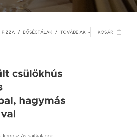
PIZZA
BŐSÉGTÁLAK
TOVÁBBIAK
KOSÁR
lt csülökhús
s
ppal, hagymás
val
s káposztás sajtkalappal,