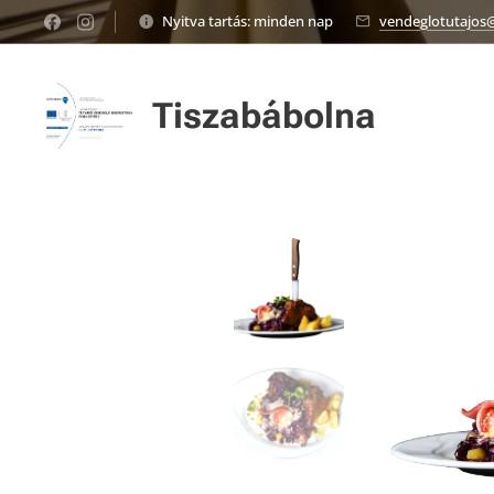
Nyitva tartás: minden nap
vendeglotutajos
Tiszabábolna