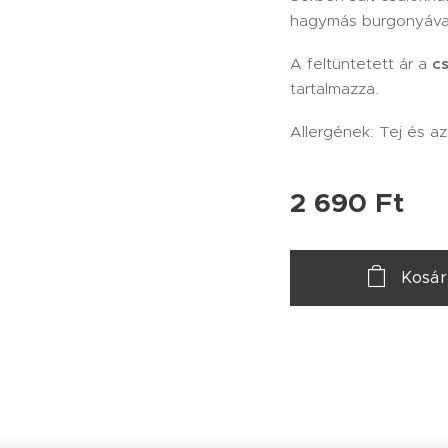
hagymás burgonyáva
A feltüntetett ár a
cs
tartalmazza.
Allergének: Tej és a
2 690
Ft
Kosá