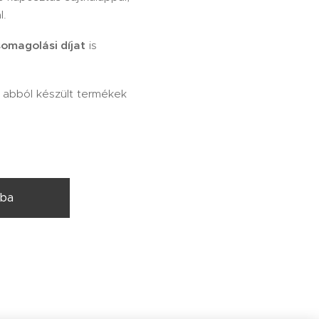
l.
omagolási díjat
is
z abból készült termékek
rba