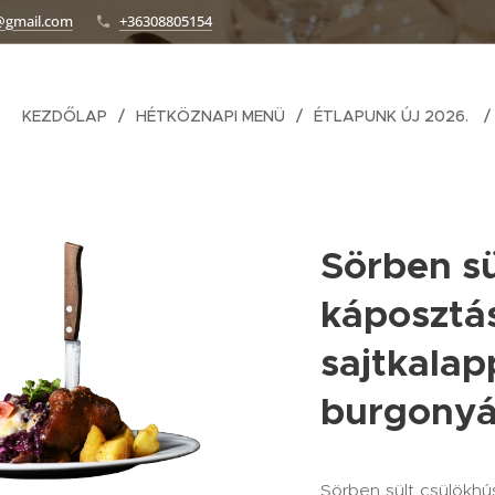
@gmail.com
+36308805154
KEZDŐLAP
HÉTKÖZNAPI MENÜ
ÉTLAPUNK ÚJ 2026.
Sörben sü
káposztá
sajtkala
burgonyá
Sörben sült csülökhú