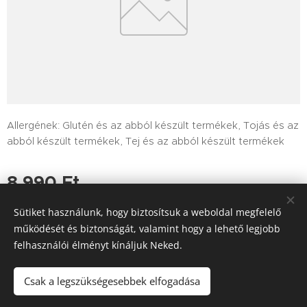
Allergének: Glutén és az abból készült termékek, Tojás és az
abból készült termékek, Tej és az abból készült termékek
8 990
Ft
Sütiket használunk, hogy biztosítsuk a weboldal megfelelő
működését és biztonságát, valamint hogy a lehető legjobb
felhasználói élményt kínáljuk Neked.
Tutajos Vendéglő / A Tutajos házhoz viszi a minőséget
Információk
Sütik
Csak a legszükségesebbek elfogadása