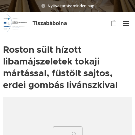
Nyitva tartás: minden nap
Tiszabábolna
Roston sült hízott
libamájszeletek tokaji
mártással, füstölt sajtos,
erdei gombás livánszkival