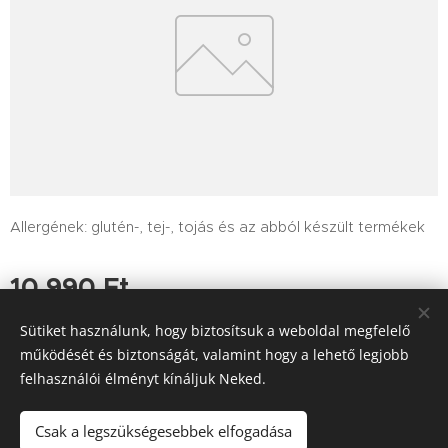
Allergének: glutén-, tej-, tojás és az abból készült termékek
10 990
Ft
Sütiket használunk, hogy biztosítsuk a weboldal megfelelő
működését és biztonságát, valamint hogy a lehető legjobb
felhasználói élményt kínáljuk Neked.
Tutajos Vendéglő / A Tutajos házhoz viszi a minőséget
Információk
Sütik
Csak a legszükségesebbek elfogadása