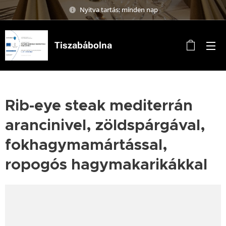
Nyitva tartás: minden nap
Tiszabábolna
Rib-eye steak mediterrán
arancinivel, zöldspárgával,
fokhagymamártással,
ropogós hagymakarikákkal