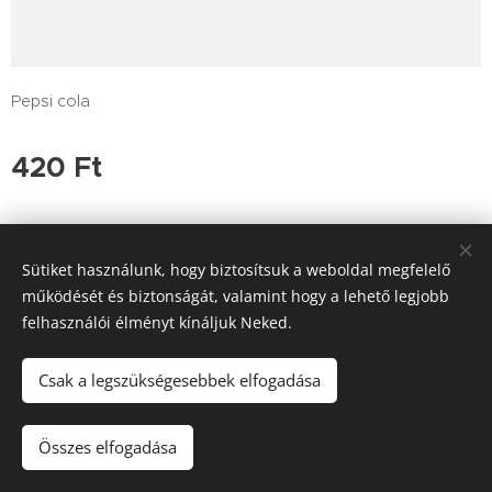
Pepsi cola
420
Ft
Sütiket használunk, hogy biztosítsuk a weboldal megfelelő
működését és biztonságát, valamint hogy a lehető legjobb
felhasználói élményt kínáljuk Neked.
Tutajos Vendéglő / A Tutajos házhoz viszi a minőséget
Információk
Sütik
Csak a legszükségesebbek elfogadása
Kosárba
Összes elfogadása