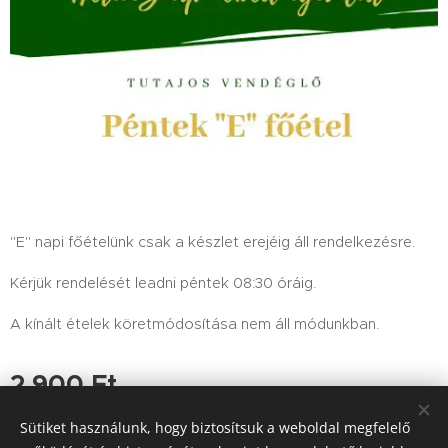
"E" napi főételünk csak a készlet erejéig áll rendelkezésre.
Kérjük rendelését leadni péntek 08:30 óráig.
A kínált ételek köretmódosítása nem áll módunkban.
2 900
Ft
Sütiket használunk, hogy biztosítsuk a weboldal megfelelő