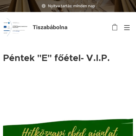
Nyitva tartás: minden nap
Tiszabábolna
Péntek "E" főétel- V.I.P.