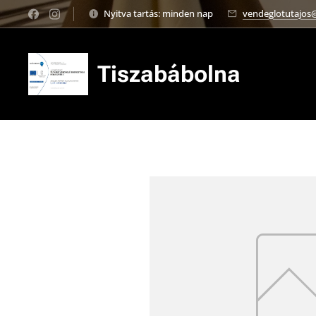
Nyitva tartás: minden nap
vendeglotutajos
Tiszabábolna