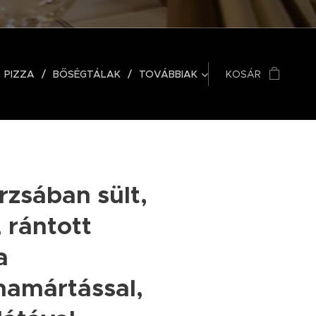
PIZZA
BŐSÉGTÁLAK
TOVÁBBIAK
KOSÁR
zsában sült,
, rántott
a
amártással,