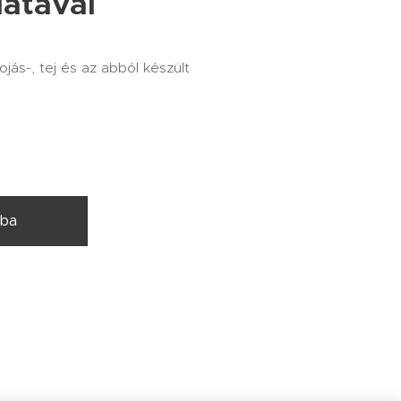
látával
ojás-, tej és az abból készült
rba