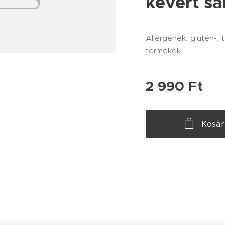
kevert sa
Allergének: glutén-, t
termékek
2 990
Ft
Kosá