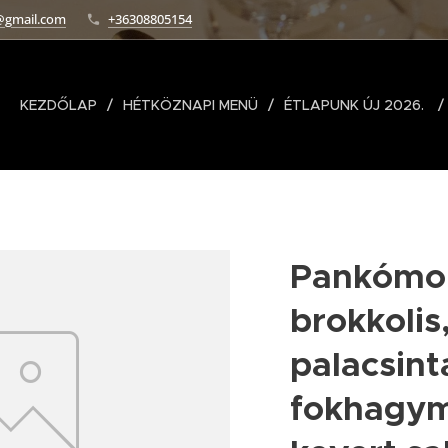
@gmail.com
+36308805154
KEZDŐLAP
HÉTKÖZNAPI MENÜ
ÉTLAPUNK ÚJ 2026.
Pankómor
brokkolis
palacsint
fokhagym