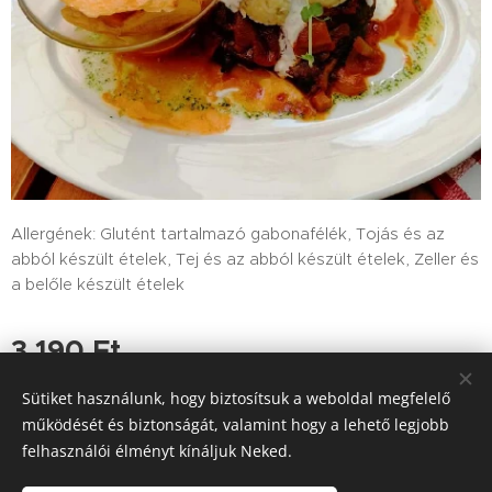
Allergének: Glutént tartalmazó gabonafélék, Tojás és az
abból készült ételek, Tej és az abból készült ételek, Zeller és
a belőle készült ételek
3 190
Ft
Sütiket használunk, hogy biztosítsuk a weboldal megfelelő
működését és biztonságát, valamint hogy a lehető legjobb
felhasználói élményt kínáljuk Neked.
Tutajos Vendéglő / A Tutajos házhoz viszi a minőséget
Információk
Sütik