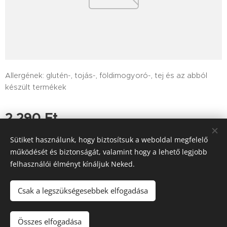
Allergének: glutén-, tojás-, földimogyoró-, tej és az abból
készült termékek
2 290
Ft
Sütiket használunk, hogy biztosítsuk a weboldal megfelelő
működését és biztonságát, valamint hogy a lehető legjobb
felhasználói élményt kínáljuk Neked.
Tutajos Vendéglő / A Tutajos házhoz viszi a minőséget
Információk
Sütik
Csak a legszükségesebbek elfogadása
Kosárba
Összes elfogadása