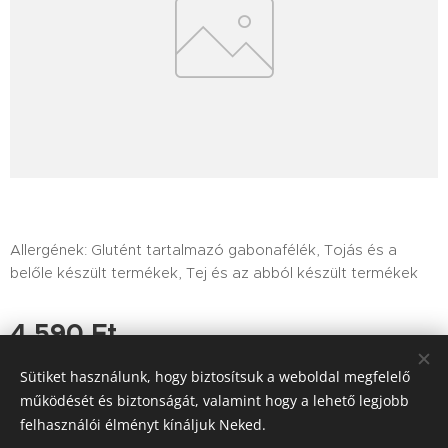
Allergének: Glutént tartalmazó gabonafélék, Tojás és a
belőle készült termékek, Tej és az abból készült termékek
4 590
Ft
Sütiket használunk, hogy biztosítsuk a weboldal megfelelő
működését és biztonságát, valamint hogy a lehető legjobb
felhasználói élményt kínáljuk Neked.
Tutajos Vendéglő / A Tutajos házhoz viszi a minőséget