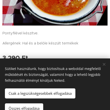
Pontyfilével készítve.
Allergének: Hal és a belóle készült termékek
3 290
Ft
Sütiket használunk, hogy biztosítsuk a weboldal megfelelő
működését és biztonságát, valamint hogy a lehető legjobb
felhasználói élményt kínáljuk Neked.
Tutajos Vendéglő / A Tutajos házhoz viszi a minőséget
Információk
Sütik
Csak a legszükségesebbek elfogadása
Kosárba
Összes elfogadása