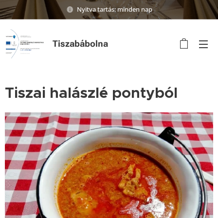
Nyitva tartás: minden nap
Tiszabábolna
Tiszai halászlé pontyból