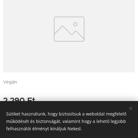
Vegán
2 290
Ft
Sütiket használunk, hogy biztosítsuk a weboldal megfelelő
működését és biztonságát, valamint hogy a lehető legjobb
felhasználói élményt kínáljuk Neked.
Tutajos Vendéglő / A Tutajos házhoz viszi a minőséget