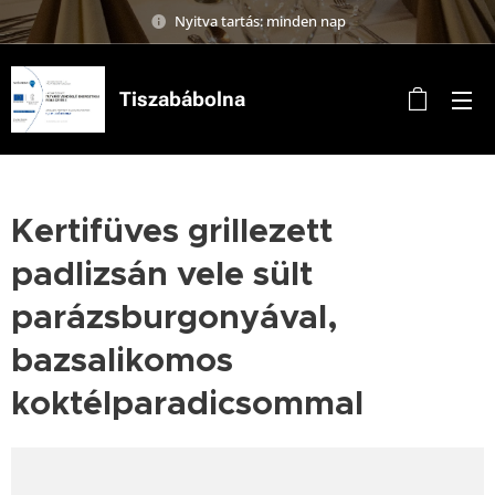
Nyitva tartás: minden nap
Tiszabábolna
Kertifüves grillezett
padlizsán vele sült
parázsburgonyával,
bazsalikomos
koktélparadicsommal