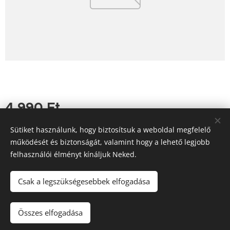
4 990
Ft
Sütiket használunk, hogy biztosítsuk a weboldal megfelelő
működését és biztonságát, valamint hogy a lehető legjobb
felhasználói élményt kínáljuk Neked.
Tutajos Vendéglő / A Tutajos házhoz viszi a minőséget
Információk
Sütik
Csak a legszükségesebbek elfogadása
Kosárba
Összes elfogadása