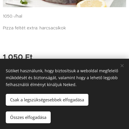
1050.-/hal
Pizza feltét extra: harcsacsíkok
1 050
Ft
Sütiket használunk, hogy biztosítsuk a weboldal megfelelő
működését és biztonságát, valamint hogy a lehető legjobb
felhasználói élményt kínáljuk Neked.
Tutajos Vendéglő / A Tutajos házhoz viszi a minőséget
Információk
Sütik
Csak a legszükségesebbek elfogadása
Kosárba
Összes elfogadása