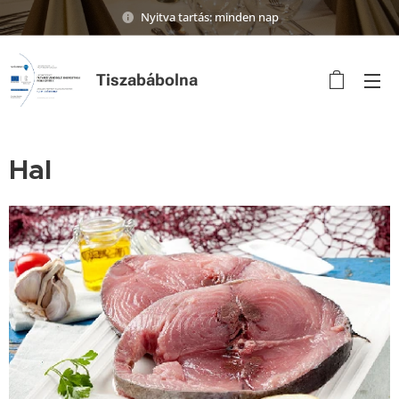
Nyitva tartás: minden nap
Tiszabábolna
Hal