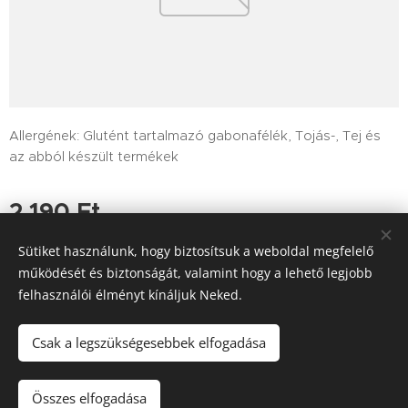
Allergének: Glutént tartalmazó gabonafélék, Tojás-, Tej és
az abból készült termékek
2 190
Ft
Sütiket használunk, hogy biztosítsuk a weboldal megfelelő
működését és biztonságát, valamint hogy a lehető legjobb
felhasználói élményt kínáljuk Neked.
Tutajos Vendéglő / A Tutajos házhoz viszi a minőséget
Információk
Sütik
Csak a legszükségesebbek elfogadása
Kosárba
Összes elfogadása