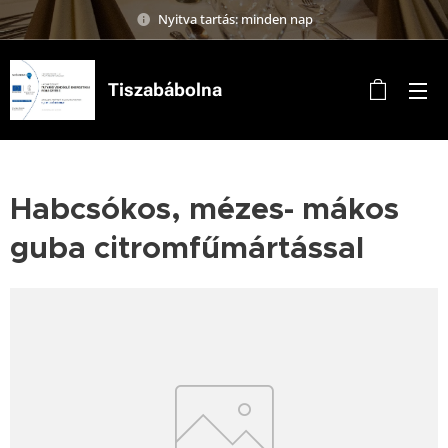
Nyitva tartás: minden nap
Tiszabábolna
Habcsókos, mézes- mákos
guba citromfűmártással