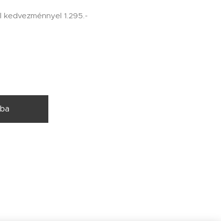
l kedvezménnyel 1.295.-
rba