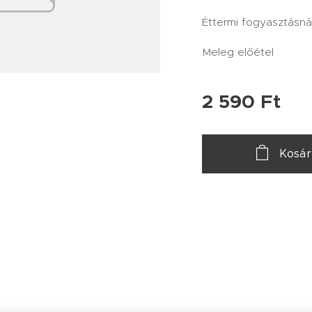
Éttermi fogyasztásná
Meleg előétel
2 590
Ft
Kosá