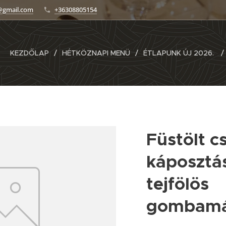
@gmail.com
+36308805154
KEZDŐLAP
HÉTKÖZNAPI MENÜ
ÉTLAPUNK ÚJ 2026.
Füstölt c
káposztás
tejfölös
gombamá