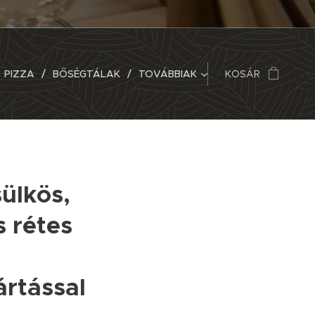
PIZZA
BŐSÉGTÁLAK
TOVÁBBIAK
KOSÁR
sülkös,
 rétes
rtással