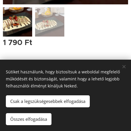
1 790
Ft
Sütiket használunk, hogy biztosítsuk a weboldal megfelelő
működését és biztonságát, valamint hogy a lehető legjobb
felhasználói élményt kínáljuk Neked.
Tutajos Vendéglő / A Tutajos házhoz viszi a minőséget
Információk
Sütik
Csak a legszükségesebbek elfogadása
Kosárba
Összes elfogadása