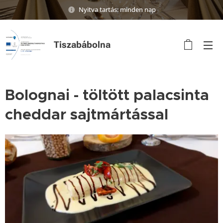
Nyitva tartás: minden nap
Tiszabábolna
Bolognai - töltött palacsinta
cheddar sajtmártással