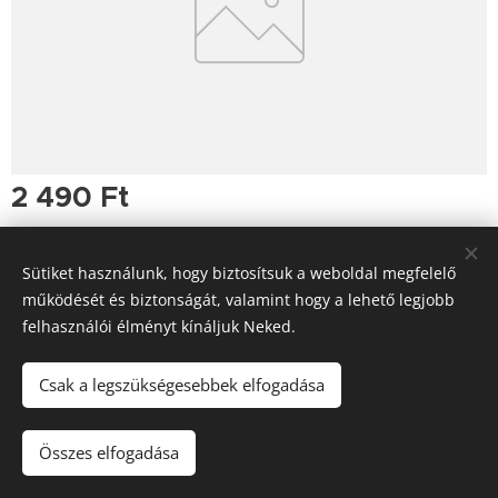
2 490
Ft
Sütiket használunk, hogy biztosítsuk a weboldal megfelelő
működését és biztonságát, valamint hogy a lehető legjobb
felhasználói élményt kínáljuk Neked.
Tutajos Vendéglő / A Tutajos házhoz viszi a minőséget
Információk
Sütik
Csak a legszükségesebbek elfogadása
Kosárba
Összes elfogadása