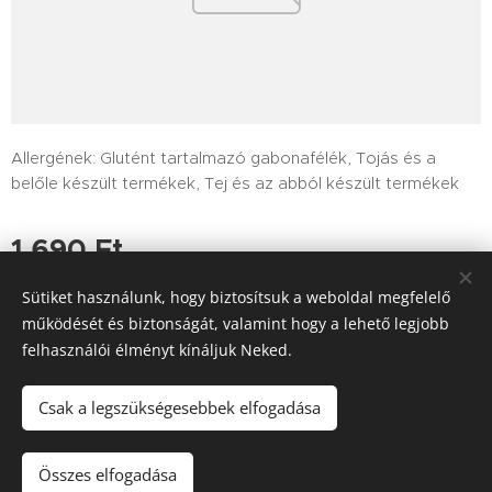
Allergének: Glutént tartalmazó gabonafélék, Tojás és a
belőle készült termékek, Tej és az abból készült termékek
1 690
Ft
Sütiket használunk, hogy biztosítsuk a weboldal megfelelő
működését és biztonságát, valamint hogy a lehető legjobb
felhasználói élményt kínáljuk Neked.
Tutajos Vendéglő / A Tutajos házhoz viszi a minőséget
Információk
Sütik
Csak a legszükségesebbek elfogadása
Kosárba
Összes elfogadása