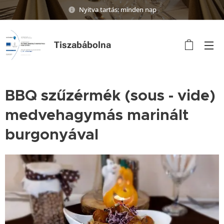
Nyitva tartás: minden nap
Tiszabábolna
BBQ szűzérmék (sous - vide)
medvehagymás marinált
burgonyával