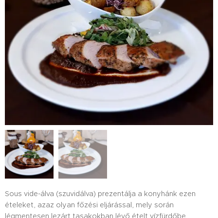
Sous vide-álva (szuvidálva) prezentálja a konyhánk ezen
ételeket, azaz olyan főzési eljárással, mely során
légmentesen lezárt tasakokban lévő ételt vízfürdőbe