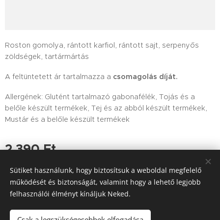
Roston gomolya, rántott karfiol, rántott sajt, serpenyős
zöldségek, tartármártás
A feltüntetett ár tartalmazza a
csomagolás díját.
Allergének: Glutént tartalmazó gabonafélék, Tojás és a
belőle készült termékek, Tej és az abból készült termékek,
Mustár és a belőle készült termékek
2 390
Ft
Sütiket használunk, hogy biztosítsuk a weboldal megfelelő
működését és biztonságát, valamint hogy a lehető legjobb
felhasználói élményt kínáljuk Neked.
Tutajos Vendéglő / A Tutajos házhoz viszi a minőséget
Információk
Sütik
Csak a legszükségesebbek elfogadása