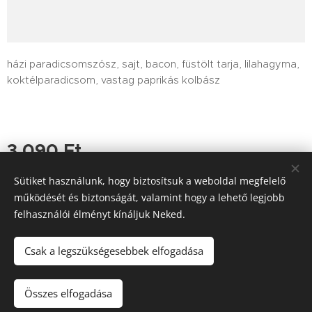
házi paradicsomszósz, sajt, bacon, füstölt tarja, lilahagyma,
koktélparadicsom, vastag paprikás kolbász
3 090
Ft
Sütiket használunk, hogy biztosítsuk a weboldal megfelelő
működését és biztonságát, valamint hogy a lehető legjobb
felhasználói élményt kínáljuk Neked.
Tutajos Vendéglő / A Tutajos házhoz viszi a minőséget
Információk
Sütik
Csak a legszükségesebbek elfogadása
Kosárba
Összes elfogadása