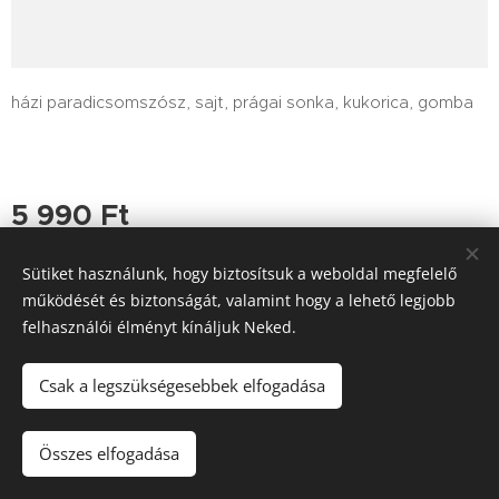
házi paradicsomszósz, sajt, prágai sonka, kukorica, gomba
5 990
Ft
Sütiket használunk, hogy biztosítsuk a weboldal megfelelő
működését és biztonságát, valamint hogy a lehető legjobb
felhasználói élményt kínáljuk Neked.
Tutajos Vendéglő / A Tutajos házhoz viszi a minőséget
Információk
Sütik
Csak a legszükségesebbek elfogadása
Kosárba
Összes elfogadása