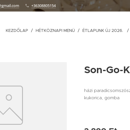
@gmail.com
+36308805154
KEZDŐLAP
HÉTKÖZNAPI MENÜ
ÉTLAPUNK ÚJ 2026.
Son-Go-K
házi paradicsomszósz,
kukorica, gomba