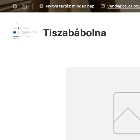
Nyitva tartás: minden nap
vendeglotutajos
Tiszabábolna