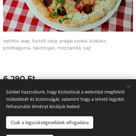
tejfölös alap, füstölt tarja, prágai sonka, kolbász,
póréhagyma, tükörtojás, mozzarella, sajt
6 290
Ft
Sütiket használunk, hogy biztosítsuk a weboldal megfelelő
működését és biztonságát, valamint hogy a lehető legjobb
felhasználói élményt kínáljuk Neked.
Tutajos Vendéglő / A Tutajos házhoz viszi a minőséget
Információk
Sütik
Csak a legszükségesebbek elfogadása