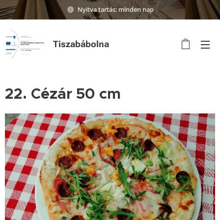
Nyitva tartás: minden nap
Tiszabábolna
22. Cézár 50 cm