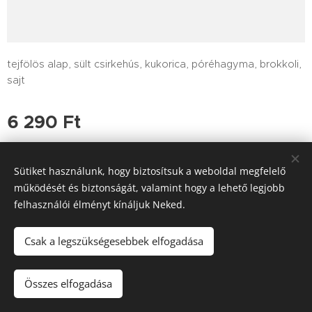
tejfölös alap, sült csirkehús, kukorica, póréhagyma, brokkoli,
sajt
6 290
Ft
Sütiket használunk, hogy biztosítsuk a weboldal megfelelő
működését és biztonságát, valamint hogy a lehető legjobb
felhasználói élményt kínáljuk Neked.
Tutajos Vendéglő / A Tutajos házhoz viszi a minőséget
Információk
Sütik
Csak a legszükségesebbek elfogadása
Kosárba
Összes elfogadása