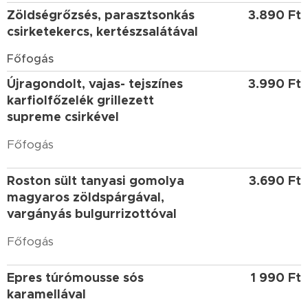
Zöldségrőzsés, parasztsonkás
3.890 Ft
csirketekercs, kertészsalátával
Főfogás
Újragondolt, vajas- tejszínes
3.990 Ft
karfiolfőzelék grillezett
supreme csirkével
Főfogás
Roston sült tanyasi gomolya
3.690 Ft
magyaros zöldspárgával,
vargányás bulgurrizottóval
Főfogás
Epres túrómousse sós
1 990 Ft
karamellával