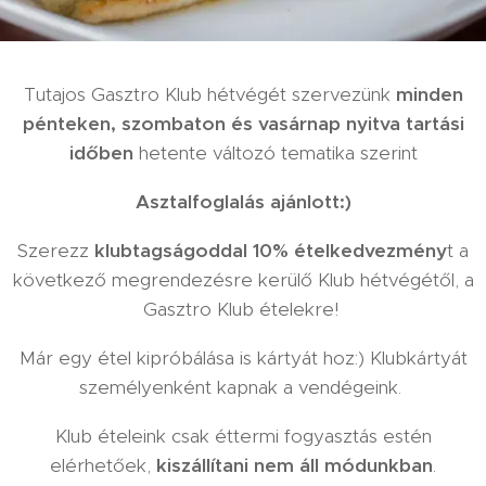
Tutajos Gasztro Klub hétvégét szervezünk
minden
pénteken, szombaton és vasárnap nyitva tartási
időben
hetente változó tematika szerint
Asztalfoglalás ajánlott:)
Szerezz
klubtagságoddal 10% ételkedvezmény
t a
következő megrendezésre kerülő Klub hétvégétől, a
Gasztro Klub ételekre!
Már egy étel kipróbálása is kártyát hoz:) Klubkártyát
személyenként kapnak a vendégeink.
Klub ételeink csak éttermi fogyasztás estén
elérhetőek,
kiszállítani nem áll módunkban
.