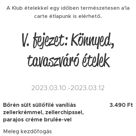
A Klub ételekkel egy időben természetesen a'la
carte étlapunk is elérhető.
V. fejezet: Könnyed,
tavaszváró ételek
2023.03.10.-2023.03.12
Bőrén sült süllőfilé vaníliás
3.490 Ft
zellerkrémmel, zellerchipssel,
parajos créme brulée-vel
Meleg kezdőfogás