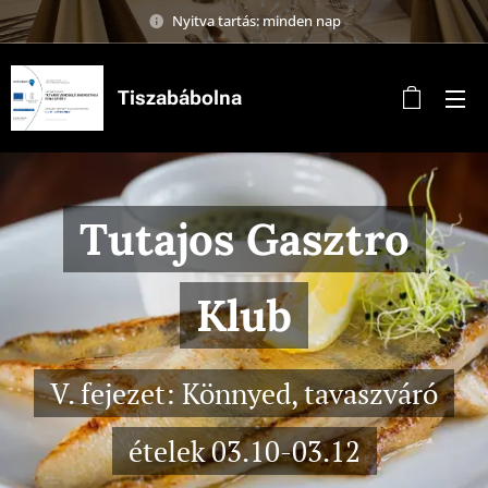
Nyitva tartás: minden nap
Tiszabábolna
Tutajos Gasztro
Klub
V. fejezet: Könnyed, tavaszváró
ételek 03.10-03.12